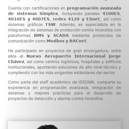
Cuenta con certificaciones en 𝗽𝗿𝗼𝗴𝗿𝗮𝗺𝗮𝗰𝗶𝗼́𝗻 𝗮𝘃𝗮𝗻𝘇𝗮𝗱𝗮
𝗱𝗲 𝘀𝗶𝘀𝘁𝗲𝗺𝗮𝘀 𝗦𝗶𝗺𝗽𝗹𝗲𝘅, incluyendo paneles 𝟰𝟭𝟬𝟬𝗘𝗦,
𝟰𝟬𝟭𝟬𝗘𝗦 𝘆 𝟰𝟬𝟬𝟳𝗘𝗦, 𝗿𝗲𝗱𝗲𝘀 𝟰𝟭𝟮𝟬 𝘆 𝗘𝗦𝗻𝗲𝘁, así como
sistemas gráficos 𝗧𝗦𝗪. Además, es especialista en la
integración de sistemas de protección contra incendios con
plataformas 𝗕𝗠𝗦 𝘆 𝗦𝗖𝗔𝗗𝗔 mediante protocolos de
comunicación como 𝗠𝗼𝗱𝗯𝘂𝘀 𝘆 𝗕𝗔𝗖𝗻𝗲𝘁.
Ha participado en proyectos de gran envergadura, entre
ellos el 𝗡𝘂𝗲𝘃𝗼 𝗔𝗲𝗿𝗼𝗽𝘂𝗲𝗿𝘁𝗼 𝗜𝗻𝘁𝗲𝗿𝗻𝗮𝗰𝗶𝗼𝗻𝗮𝗹 𝗝𝗼𝗿𝗴𝗲
𝗖𝗵𝗮́𝘃𝗲𝘇, así como centros logísticos, hospitales y edificios
institucionales, aportando soluciones de alto nivel técnico y
cumpliendo con los más exigentes estándares del sector.
Como parte del staff académico de ISSOMA, comparte su
experiencia en programación avanzada, integración de
sistemas y mejores prácticas para el desarrollo de
proyectos de detección y alarma contra incendios.