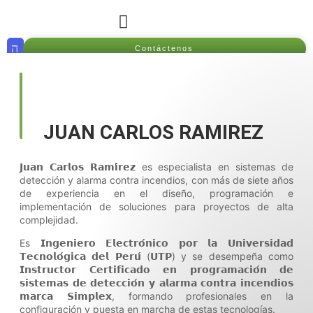
GALERÍA DE FOTOS
PLATAFORMA ISSOMA
Contáctenos
JUAN CARLOS RAMIREZ
𝗝𝘂𝗮𝗻 𝗖𝗮𝗿𝗹𝗼𝘀 𝗥𝗮𝗺𝗶́𝗿𝗲𝘇 es especialista en sistemas de
detección y alarma contra incendios, con más de siete años
de experiencia en el diseño, programación e
implementación de soluciones para proyectos de alta
complejidad.
Es 𝗜𝗻𝗴𝗲𝗻𝗶𝗲𝗿𝗼 𝗘𝗹𝗲𝗰𝘁𝗿𝗼́𝗻𝗶𝗰𝗼 𝗽𝗼𝗿 𝗹𝗮 𝗨𝗻𝗶𝘃𝗲𝗿𝘀𝗶𝗱𝗮𝗱
𝗧𝗲𝗰𝗻𝗼𝗹𝗼́𝗴𝗶𝗰𝗮 𝗱𝗲𝗹 𝗣𝗲𝗿𝘂́ (𝗨𝗧𝗣) y se desempeña como
𝗜𝗻𝘀𝘁𝗿𝘂𝗰𝘁𝗼𝗿 𝗖𝗲𝗿𝘁𝗶𝗳𝗶𝗰𝗮𝗱𝗼 𝗲𝗻 𝗽𝗿𝗼𝗴𝗿𝗮𝗺𝗮𝗰𝗶𝗼́𝗻 𝗱𝗲
𝘀𝗶𝘀𝘁𝗲𝗺𝗮𝘀 𝗱𝗲 𝗱𝗲𝘁𝗲𝗰𝗰𝗶𝗼́𝗻 𝘆 𝗮𝗹𝗮𝗿𝗺𝗮 𝗰𝗼𝗻𝘁𝗿𝗮 𝗶𝗻𝗰𝗲𝗻𝗱𝗶𝗼𝘀
𝗺𝗮𝗿𝗰𝗮 𝗦𝗶𝗺𝗽𝗹𝗲𝘅, formando profesionales en la
configuración y puesta en marcha de estas tecnologías.