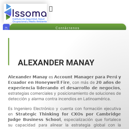
GALERÍA DE FOTOS
PLATAFORMA ISSOMA
Contáctenos
ALEXANDER MANAY
𝗔𝗹𝗲𝘅𝗮𝗻𝗱𝗲𝗿 𝗠𝗮𝗻𝗮𝘆 es 𝗔𝗰𝗰𝗼𝘂𝗻𝘁 𝗠𝗮𝗻𝗮𝗴𝗲𝗿 𝗽𝗮𝗿𝗮 𝗣𝗲𝗿𝘂́ 𝘆
𝗘𝗰𝘂𝗮𝗱𝗼𝗿 𝗲𝗻 𝗛𝗼𝗻𝗲𝘆𝘄𝗲𝗹𝗹 𝗙𝗶𝗿𝗲, con más de 𝟮𝟬 𝗮𝗻̃𝗼𝘀 𝗱𝗲
𝗲𝘅𝗽𝗲𝗿𝗶𝗲𝗻𝗰𝗶𝗮 𝗹𝗶𝗱𝗲𝗿𝗮𝗻𝗱𝗼 𝗲𝗹 𝗱𝗲𝘀𝗮𝗿𝗿𝗼𝗹𝗹𝗼 𝗱𝗲 𝗻𝗲𝗴𝗼𝗰𝗶𝗼𝘀,
estrategias comerciales y posicionamiento de soluciones de
detección y alarma contra incendios en Latinoamérica.
Es Ingeniero Electrónico y cuenta con formación ejecutiva
en 𝗦𝘁𝗿𝗮𝘁𝗲𝗴𝗶𝗰 𝗧𝗵𝗶𝗻𝗸𝗶𝗻𝗴 𝗳𝗼𝗿 𝗖𝗫𝗢𝘀 𝗽𝗼𝗿 𝗖𝗮𝗺𝗯𝗿𝗶𝗱𝗴𝗲
𝗝𝘂𝗱𝗴𝗲 𝗕𝘂𝘀𝗶𝗻𝗲𝘀𝘀 𝗦𝗰𝗵𝗼𝗼𝗹, especialización que fortalece
su capacidad para alinear la estrategia global con la